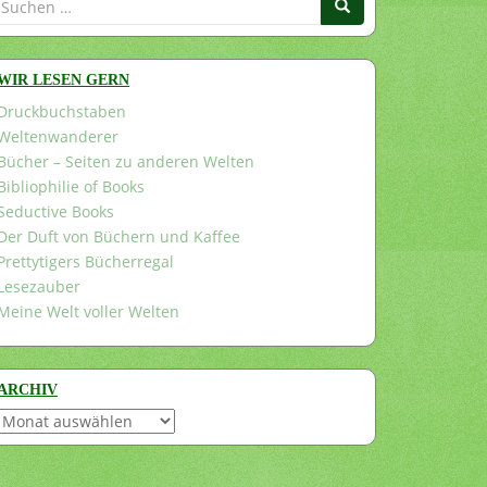
nach:
WIR LESEN GERN
Druckbuchstaben
Weltenwanderer
Bücher – Seiten zu anderen Welten
Bibliophilie of Books
Seductive Books
Der Duft von Büchern und Kaffee
Prettytigers Bücherregal
Lesezauber
Meine Welt voller Welten
ARCHIV
Archiv