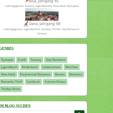
Anja, Jahrgang ’85
Lieblingsgenres: Fantasy, Jugendbücher, New Adult, Dystopien
Dana, Jahrgang ’88
Lieblingsgenres: Jugendbücher, Fantasy, Thriller, Gay-Romance/-
Fantasy
GENRES
Dystopie
Erotik
Fantasy
Gay-Romance
Jugendbuch
Kinderbuch
Liebesroman
Märchen
New Adult
Paranormal Romance
Roman
Romance
Romantic Thrill
Sachbuch
Science-Fiction
Thriller/ Krimi
IM BLOG SUCHEN
Suchen