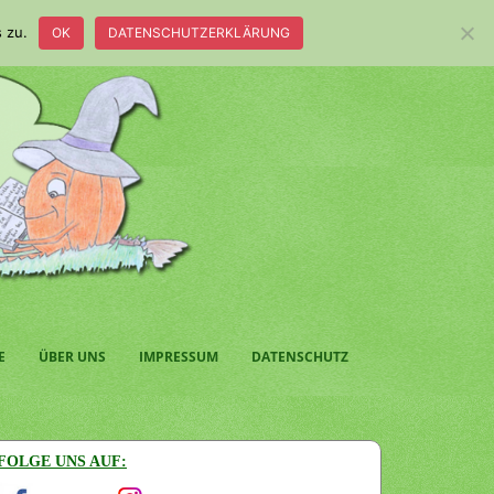
 zu.
OK
DATENSCHUTZERKLÄRUNG
E
ÜBER UNS
IMPRESSUM
DATENSCHUTZ
FOLGE UNS AUF: