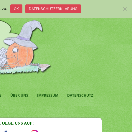
 zu.
OK
DATENSCHUTZERKLÄRUNG
E
ÜBER UNS
IMPRESSUM
DATENSCHUTZ
FOLGE UNS AUF: