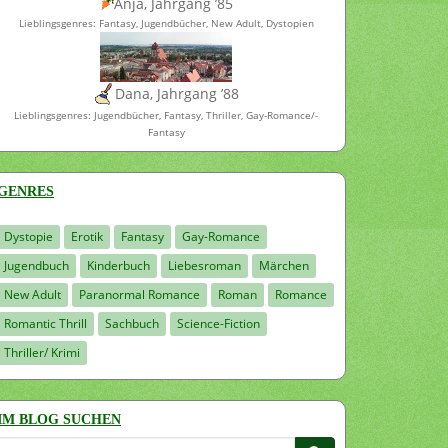
Anja, Jahrgang ’85
Lieblingsgenres: Fantasy, Jugendbücher, New Adult, Dystopien
Dana, Jahrgang ’88
Lieblingsgenres: Jugendbücher, Fantasy, Thriller, Gay-Romance/-
Fantasy
GENRES
Dystopie
Erotik
Fantasy
Gay-Romance
Jugendbuch
Kinderbuch
Liebesroman
Märchen
New Adult
Paranormal Romance
Roman
Romance
Romantic Thrill
Sachbuch
Science-Fiction
Thriller/ Krimi
IM BLOG SUCHEN
Suchen