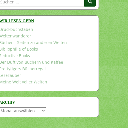
nach:
WIR LESEN GERN
Druckbuchstaben
Weltenwanderer
Bücher – Seiten zu anderen Welten
Bibliophilie of Books
Seductive Books
Der Duft von Büchern und Kaffee
Prettytigers Bücherregal
Lesezauber
Meine Welt voller Welten
ARCHIV
Archiv