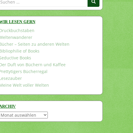
nach:
WIR LESEN GERN
Druckbuchstaben
Weltenwanderer
Bücher – Seiten zu anderen Welten
Bibliophilie of Books
Seductive Books
Der Duft von Büchern und Kaffee
Prettytigers Bücherregal
Lesezauber
Meine Welt voller Welten
ARCHIV
Archiv