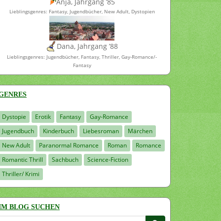
Anja, Jahrgang ’85
Lieblingsgenres: Fantasy, Jugendbücher, New Adult, Dystopien
Dana, Jahrgang ’88
Lieblingsgenres: Jugendbücher, Fantasy, Thriller, Gay-Romance/-
Fantasy
GENRES
Dystopie
Erotik
Fantasy
Gay-Romance
Jugendbuch
Kinderbuch
Liebesroman
Märchen
New Adult
Paranormal Romance
Roman
Romance
Romantic Thrill
Sachbuch
Science-Fiction
Thriller/ Krimi
IM BLOG SUCHEN
Suchen