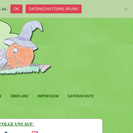
 zu.
OK
DATENSCHUTZERKLÄRUNG
E
ÜBER UNS
IMPRESSUM
DATENSCHUTZ
FOLGE UNS AUF: