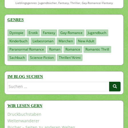
Lieblingsgenres: Jugendbücher, Fantasy, Thriller, Gay-Romance/-Fantasy
GENRES
Dystopie
Erotik
Fantasy
Gay-Romance
Jugendbuch
Kinderbuch
Liebesroman
Märchen
New Adult
Paranormal Romance
Roman
Romance
Romantic Thrill
Sachbuch
Science-Fiction
Thriller/ Krimi
IM BLOG SUCHEN
Suchen
nach:
WIR LESEN GERN
Druckbuchstaben
Weltenwanderer
Bücher – Seiten zu anderen Welten