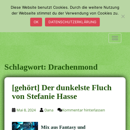
S
Diese Website benutzt Cookies. Durch die weitere Nutzung
k
der Webseite stimmst du der Verwendung von Cookies zu.
i
OK
DATENSCHUTZERKLÄRUNG
p
t
o
TOGGLE
m
a
i
n
Schlagwort:
Drachenmond
c
o
n
[gehört] Der dunkelste Fluch
t
von Stefanie Hasse
e
n
t
Mai 8, 2024
Dana
Kommentar hinterlassen
Mix aus Fantasy und