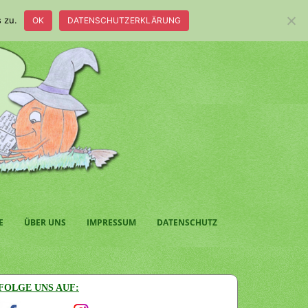
 zu.
OK
DATENSCHUTZERKLÄRUNG
E
ÜBER UNS
IMPRESSUM
DATENSCHUTZ
FOLGE UNS AUF: