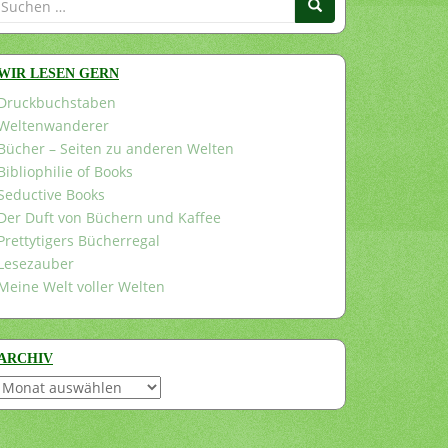
nach:
WIR LESEN GERN
Druckbuchstaben
Weltenwanderer
Bücher – Seiten zu anderen Welten
Bibliophilie of Books
Seductive Books
Der Duft von Büchern und Kaffee
Prettytigers Bücherregal
Lesezauber
Meine Welt voller Welten
ARCHIV
Archiv