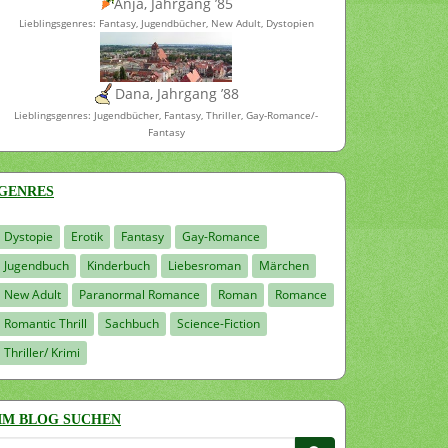
Anja, Jahrgang ’85
Lieblingsgenres: Fantasy, Jugendbücher, New Adult, Dystopien
Dana, Jahrgang ’88
Lieblingsgenres: Jugendbücher, Fantasy, Thriller, Gay-Romance/-
Fantasy
GENRES
Dystopie
Erotik
Fantasy
Gay-Romance
Jugendbuch
Kinderbuch
Liebesroman
Märchen
New Adult
Paranormal Romance
Roman
Romance
Romantic Thrill
Sachbuch
Science-Fiction
Thriller/ Krimi
IM BLOG SUCHEN
Suchen