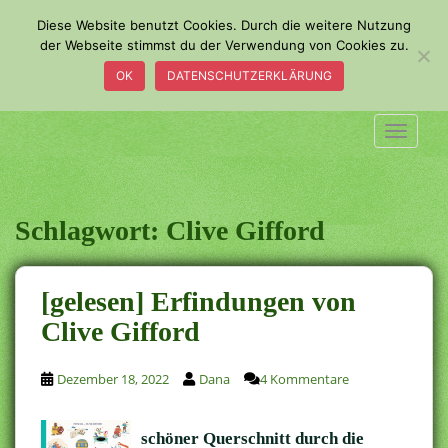
S
Diese Website benutzt Cookies. Durch die weitere Nutzung
k
der Webseite stimmst du der Verwendung von Cookies zu.
i
OK
DATENSCHUTZERKLÄRUNG
p
t
o
TOGGLE
m
a
i
n
Schlagwort:
Clive Gifford
c
o
n
[gelesen] Erfindungen von
t
Clive Gifford
e
n
t
Dezember 18, 2022
Dana
4 Kommentare
schöner Querschnitt durch die