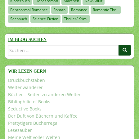
Kinderbuch
Liebesroman
Märchen
New Adult
Paranormal Romance
Roman
Romance
Romantic Thrill
Sachbuch
Science-Fiction
Thriller/ Krimi
IM BLOG SUCHEN
Suchen
nach:
WIR LESEN GERN
Druckbuchstaben
Weltenwanderer
Bücher – Seiten zu anderen Welten
Bibliophilie of Books
Seductive Books
Der Duft von Büchern und Kaffee
Prettytigers Bücherregal
Lesezauber
Meine Welt voller Welten