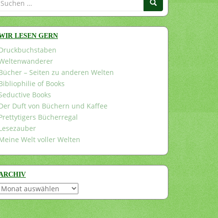
nach:
WIR LESEN GERN
Druckbuchstaben
Weltenwanderer
Bücher – Seiten zu anderen Welten
Bibliophilie of Books
Seductive Books
Der Duft von Büchern und Kaffee
Prettytigers Bücherregal
Lesezauber
Meine Welt voller Welten
ARCHIV
Archiv