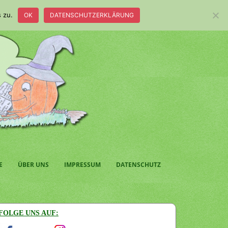
 zu.
OK
DATENSCHUTZERKLÄRUNG
E
ÜBER UNS
IMPRESSUM
DATENSCHUTZ
FOLGE UNS AUF: