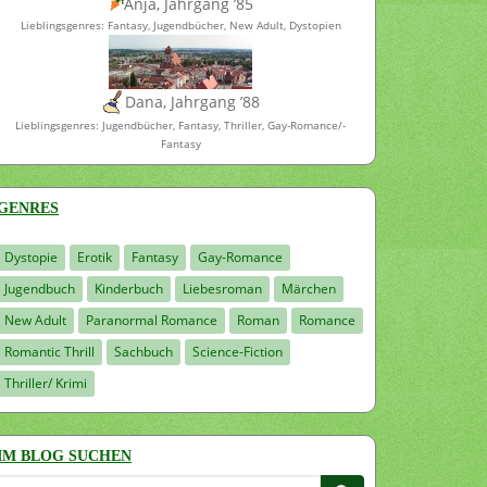
Anja, Jahrgang ’85
Lieblingsgenres: Fantasy, Jugendbücher, New Adult, Dystopien
Dana, Jahrgang ’88
Lieblingsgenres: Jugendbücher, Fantasy, Thriller, Gay-Romance/-
Fantasy
GENRES
Dystopie
Erotik
Fantasy
Gay-Romance
Jugendbuch
Kinderbuch
Liebesroman
Märchen
New Adult
Paranormal Romance
Roman
Romance
Romantic Thrill
Sachbuch
Science-Fiction
Thriller/ Krimi
IM BLOG SUCHEN
Suchen