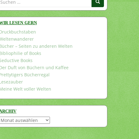
nach:
WIR LESEN GERN
Druckbuchstaben
Weltenwanderer
Bücher – Seiten zu anderen Welten
Bibliophilie of Books
Seductive Books
Der Duft von Büchern und Kaffee
Prettytigers Bücherregal
Lesezauber
Meine Welt voller Welten
ARCHIV
Archiv