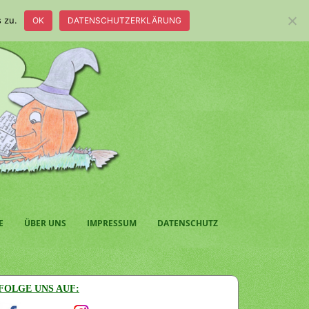
 zu.
OK
DATENSCHUTZERKLÄRUNG
E
ÜBER UNS
IMPRESSUM
DATENSCHUTZ
FOLGE UNS AUF: