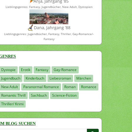
Anja, Jahrgang ’85
Lieblingsgenres: Fantasy, Jugendbücher, New Adult, Dystopien
Dana, Jahrgang ’88
Lieblingsgenres: Jugendbücher, Fantasy, Thriller, Gay-Romance/-
Fantasy
GENRES
Dystopie
Erotik
Fantasy
Gay-Romance
Jugendbuch
Kinderbuch
Liebesroman
Märchen
New Adult
Paranormal Romance
Roman
Romance
Romantic Thrill
Sachbuch
Science-Fiction
Thriller/ Krimi
IM BLOG SUCHEN
Suchen