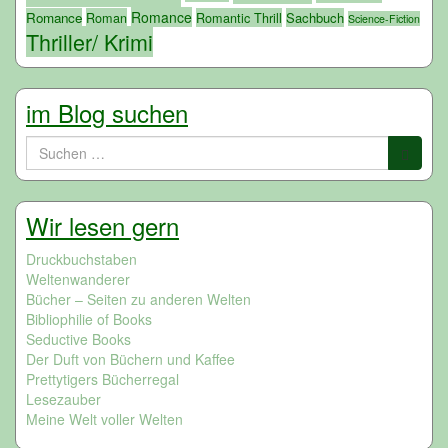
Romance
Romance
Roman
Romantic Thrill
Sachbuch
Science-Fiction
Thriller/ Krimi
im Blog suchen
Suchen
nach:
Wir lesen gern
Druckbuchstaben
Weltenwanderer
Bücher – Seiten zu anderen Welten
Bibliophilie of Books
Seductive Books
Der Duft von Büchern und Kaffee
Prettytigers Bücherregal
Lesezauber
Meine Welt voller Welten