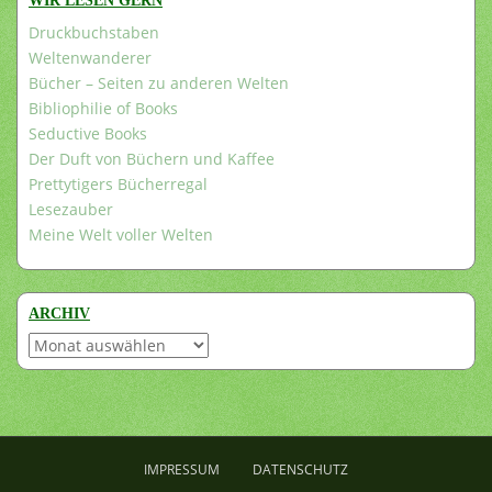
WIR LESEN GERN
Druckbuchstaben
Weltenwanderer
Bücher – Seiten zu anderen Welten
Bibliophilie of Books
Seductive Books
Der Duft von Büchern und Kaffee
Prettytigers Bücherregal
Lesezauber
Meine Welt voller Welten
ARCHIV
Archiv
IMPRESSUM
DATENSCHUTZ