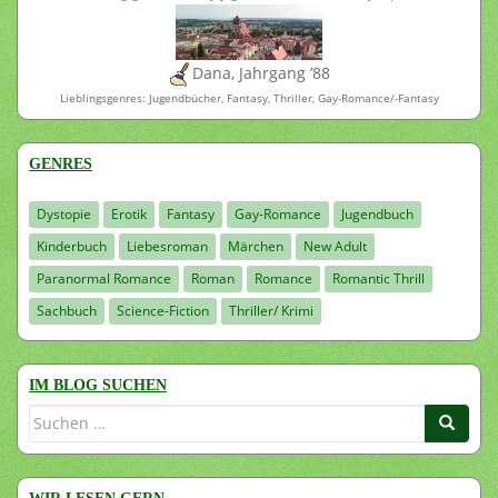
Dana, Jahrgang ’88
Lieblingsgenres: Jugendbücher, Fantasy, Thriller, Gay-Romance/-Fantasy
GENRES
Dystopie
Erotik
Fantasy
Gay-Romance
Jugendbuch
Kinderbuch
Liebesroman
Märchen
New Adult
Paranormal Romance
Roman
Romance
Romantic Thrill
Sachbuch
Science-Fiction
Thriller/ Krimi
IM BLOG SUCHEN
Suchen
nach: