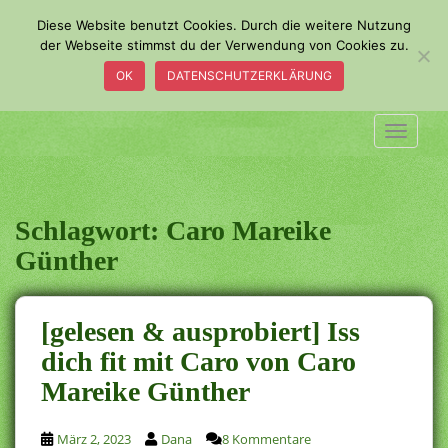
S
Diese Website benutzt Cookies. Durch die weitere Nutzung
k
der Webseite stimmst du der Verwendung von Cookies zu.
i
OK
DATENSCHUTZERKLÄRUNG
p
t
o
TOGGLE
m
a
i
n
Schlagwort:
Caro Mareike
c
Günther
o
n
t
[gelesen & ausprobiert] Iss
e
dich fit mit Caro von Caro
n
t
Mareike Günther
März 2, 2023
Dana
8 Kommentare