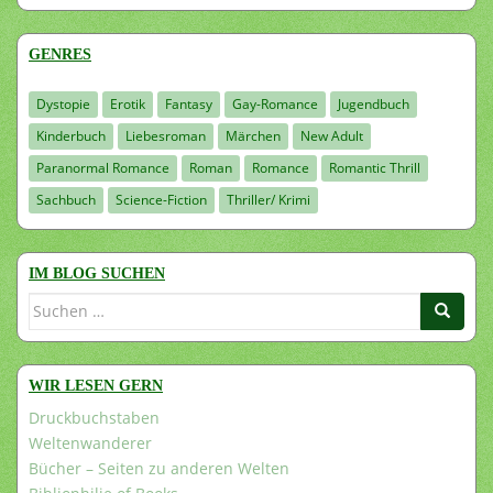
GENRES
Dystopie
Erotik
Fantasy
Gay-Romance
Jugendbuch
Kinderbuch
Liebesroman
Märchen
New Adult
Paranormal Romance
Roman
Romance
Romantic Thrill
Sachbuch
Science-Fiction
Thriller/ Krimi
IM BLOG SUCHEN
Suchen
nach:
WIR LESEN GERN
Druckbuchstaben
Weltenwanderer
Bücher – Seiten zu anderen Welten