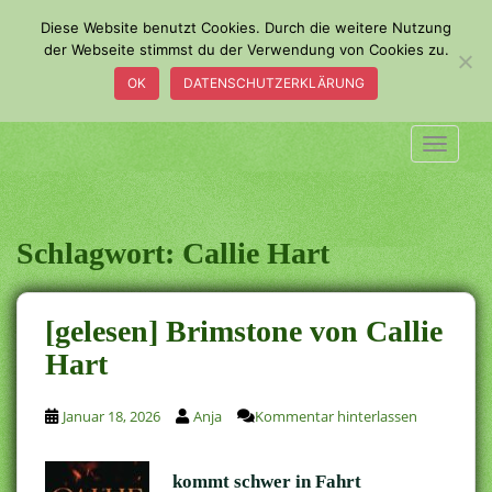
S
Diese Website benutzt Cookies. Durch die weitere Nutzung
k
der Webseite stimmst du der Verwendung von Cookies zu.
i
OK
DATENSCHUTZERKLÄRUNG
p
t
o
TOGGLE
m
a
i
n
Schlagwort:
Callie Hart
c
o
n
[gelesen] Brimstone von Callie
t
Hart
e
n
t
Januar 18, 2026
Anja
Kommentar hinterlassen
kommt schwer in Fahrt