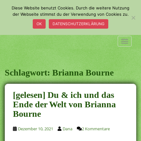
S
Diese Website benutzt Cookies. Durch die weitere Nutzung
k
der Webseite stimmst du der Verwendung von Cookies zu.
i
OK
DATENSCHUTZERKLÄRUNG
p
t
o
TOGGLE
m
a
i
n
Schlagwort:
Brianna Bourne
c
o
n
[gelesen] Du & ich und das
t
Ende der Welt von Brianna
e
Bourne
n
t
Dezember 10, 2021
Dana
2 Kommentare