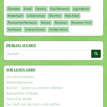
Dystopie
Erotik
Fantasy
Gay-Romance
Jugendbuch
Kinderbuch
Liebesroman
Märchen
New Adult
Paranormal Romance
Roman
Romance
Romantic Thrill
Sachbuch
Science-Fiction
Thriller/ Krimi
IM BLOG SUCHEN
Suchen
nach:
WIR LESEN GERN
Druckbuchstaben
Weltenwanderer
Bücher – Seiten zu anderen Welten
Bibliophilie of Books
Seductive Books
Der Duft von Büchern und Kaffee