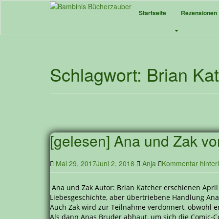
Skip
Startseite
Rezensionen
to
main
content
Schlagwort:
Brian Ka
[gelesen] Ana und Zak vo
Mai 29, 2017
Juni 2, 2018
Anja
Kommentar hinter
Ana und Zak Autor: Brian Katcher erschienen April
Liebesgeschichte, aber übertriebene Handlung Ana 
Auch Zak wird zur Teilnahme verdonnert, obwohl e
Als dann Anas Bruder abhaut, um sich die Comic-C