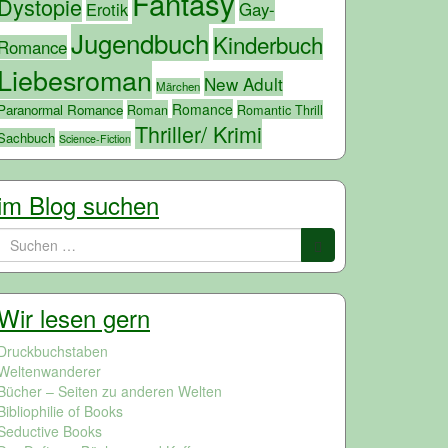
Fantasy
Dystopie
Erotik
Gay-
Jugendbuch
Kinderbuch
Romance
Liebesroman
New Adult
Märchen
Romance
Paranormal Romance
Roman
Romantic Thrill
Thriller/ Krimi
Sachbuch
Science-Fiction
im Blog suchen
Suchen
nach:
Wir lesen gern
Druckbuchstaben
Weltenwanderer
Bücher – Seiten zu anderen Welten
Bibliophilie of Books
Seductive Books