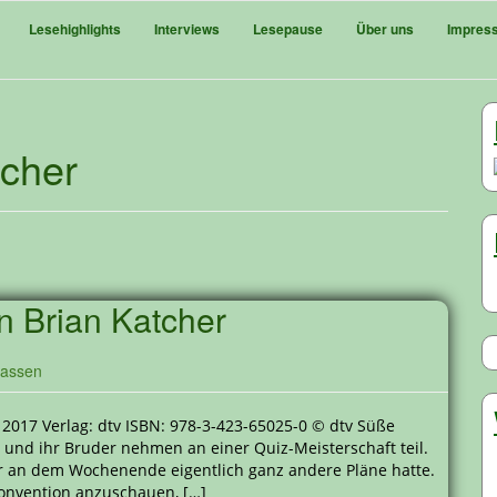
Lesehighlights
Interviews
Lesepause
Über uns
Impres
tcher
n Brian Katcher
lassen
 2017 Verlag: dtv ISBN: 978-3-423-65025-0 © dtv Süße
und ihr Bruder nehmen an einer Quiz-Meisterschaft teil.
r an dem Wochenende eigentlich ganz andere Pläne hatte.
onvention anzuschauen, […]