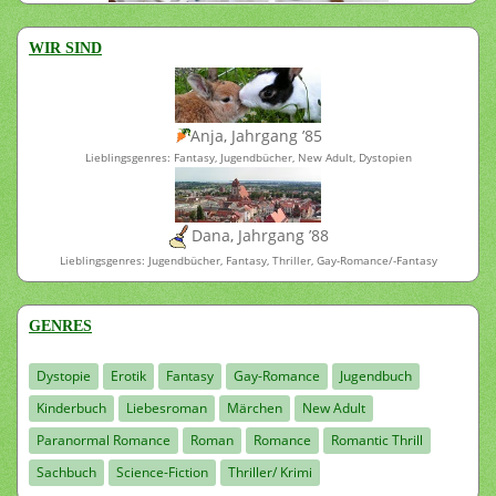
WIR SIND
Anja, Jahrgang ’85
Lieblingsgenres: Fantasy, Jugendbücher, New Adult, Dystopien
Dana, Jahrgang ’88
Lieblingsgenres: Jugendbücher, Fantasy, Thriller, Gay-Romance/-Fantasy
GENRES
Dystopie
Erotik
Fantasy
Gay-Romance
Jugendbuch
Kinderbuch
Liebesroman
Märchen
New Adult
Paranormal Romance
Roman
Romance
Romantic Thrill
Sachbuch
Science-Fiction
Thriller/ Krimi