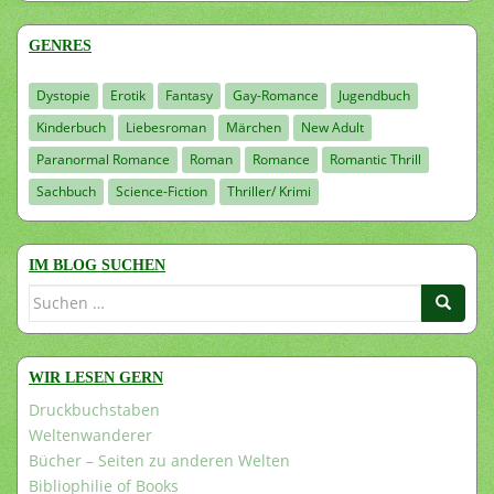
GENRES
Dystopie
Erotik
Fantasy
Gay-Romance
Jugendbuch
Kinderbuch
Liebesroman
Märchen
New Adult
Paranormal Romance
Roman
Romance
Romantic Thrill
Sachbuch
Science-Fiction
Thriller/ Krimi
IM BLOG SUCHEN
Suchen
nach:
WIR LESEN GERN
Druckbuchstaben
Weltenwanderer
Bücher – Seiten zu anderen Welten
Bibliophilie of Books