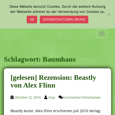
S
Diese Website benutzt Cookies. Durch die weitere Nutzung
k
der Webseite stimmst du der Verwendung von Cookies zu.
i
OK
DATENSCHUTZERKLÄRUNG
p
t
o
TOGGLE
m
a
i
n
Schlagwort:
Baumhaus
c
o
n
[gelesen] Rezension: Beastly
t
von Alex Flinn
e
n
t
Oktober 22, 2014
Anja
Kommentar hinterlassen
Beastly Autor: Alex Flinn erschienen Juli 2010 Verlag: