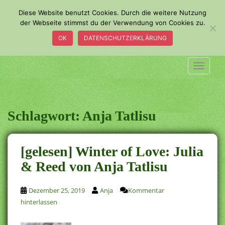
S
Diese Website benutzt Cookies. Durch die weitere Nutzung
k
der Webseite stimmst du der Verwendung von Cookies zu.
i
OK
DATENSCHUTZERKLÄRUNG
p
t
o
TOGGLE
m
a
i
n
Schlagwort:
Anja Tatlisu
c
o
n
[gelesen] Winter of Love: Julia
t
& Reed von Anja Tatlisu
e
n
t
Dezember 25, 2019
Anja
Kommentar
hinterlassen