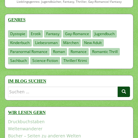
Lieblingsgenres: Jugendbücher, Fantasy, Thriller, Gay-Romance/-Fantasy
GENRES
Dystopie
Erotik
Fantasy
Gay-Romance
Jugendbuch
Kinderbuch
Liebesroman
Märchen
New Adult
Paranormal Romance
Roman
Romance
Romantic Thrill
Sachbuch
Science-Fiction
Thriller/ Krimi
IM BLOG SUCHEN
Suchen
nach:
WIR LESEN GERN
Druckbuchstaben
Weltenwanderer
Bücher – Seiten zu anderen Welten