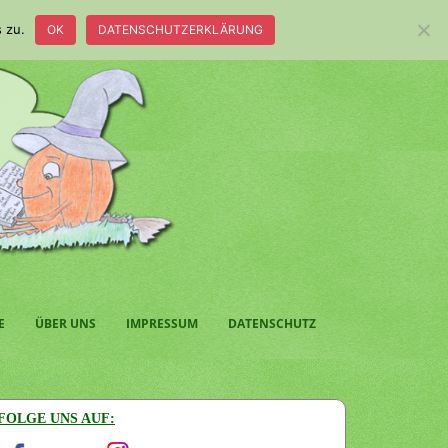
 zu.
OK
DATENSCHUTZERKLÄRUNG
E
ÜBER UNS
IMPRESSUM
DATENSCHUTZ
FOLGE UNS AUF: