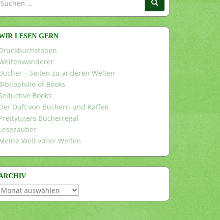
nach:
WIR LESEN GERN
Druckbuchstaben
Weltenwanderer
Bücher – Seiten zu anderen Welten
Bibliophilie of Books
Seductive Books
Der Duft von Büchern und Kaffee
Prettytigers Bücherregal
Lesezauber
Meine Welt voller Welten
ARCHIV
Archiv