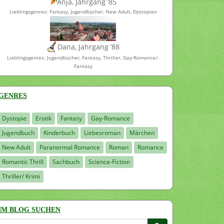
Anja, Jahrgang ’85
Lieblingsgenres: Fantasy, Jugendbücher, New Adult, Dystopien
Dana, Jahrgang ’88
Lieblingsgenres: Jugendbücher, Fantasy, Thriller, Gay-Romance/-
Fantasy
GENRES
Dystopie
Erotik
Fantasy
Gay-Romance
Jugendbuch
Kinderbuch
Liebesroman
Märchen
New Adult
Paranormal Romance
Roman
Romance
Romantic Thrill
Sachbuch
Science-Fiction
Thriller/ Krimi
IM BLOG SUCHEN
Suchen