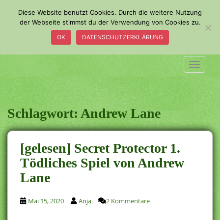
S
Diese Website benutzt Cookies. Durch die weitere Nutzung
k
der Webseite stimmst du der Verwendung von Cookies zu.
i
OK
DATENSCHUTZERKLÄRUNG
p
t
o
TOGGLE
m
a
i
n
Schlagwort:
Andrew Lane
c
o
n
[gelesen] Secret Protector 1.
t
Tödliches Spiel von Andrew
e
Lane
n
t
Mai 15, 2020
Anja
2 Kommentare