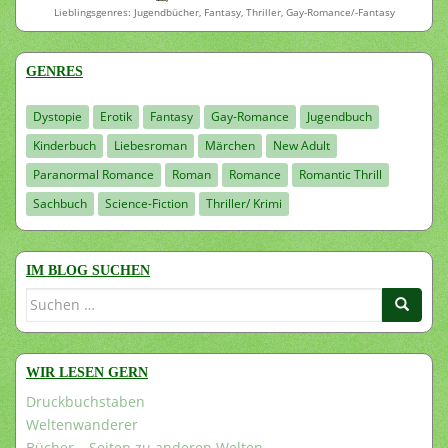
Lieblingsgenres: Jugendbücher, Fantasy, Thriller, Gay-Romance/-Fantasy
GENRES
Dystopie
Erotik
Fantasy
Gay-Romance
Jugendbuch
Kinderbuch
Liebesroman
Märchen
New Adult
Paranormal Romance
Roman
Romance
Romantic Thrill
Sachbuch
Science-Fiction
Thriller/ Krimi
IM BLOG SUCHEN
Suchen
nach:
WIR LESEN GERN
Druckbuchstaben
Weltenwanderer
Bücher – Seiten zu anderen Welten