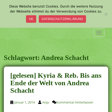
S
Diese Website benutzt Cookies. Durch die weitere Nutzung
k
der Webseite stimmst du der Verwendung von Cookies zu.
i
OK
DATENSCHUTZERKLÄRUNG
p
t
o
TOGGLE
m
a
i
n
Schlagwort:
Andrea Schacht
c
o
n
[gelesen] Kyria & Reb. Bis ans
t
Ende der Welt von Andrea
e
Schacht
n
t
Januar 1, 2014
Anja
Kommentar hinterlassen