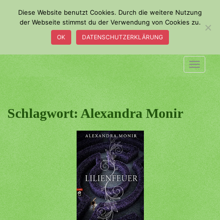
S
Diese Website benutzt Cookies. Durch die weitere Nutzung
k
der Webseite stimmst du der Verwendung von Cookies zu.
i
OK
DATENSCHUTZERKLÄRUNG
p
t
o
TOGGLE
m
a
i
n
Schlagwort:
Alexandra Monir
c
o
n
t
e
n
t