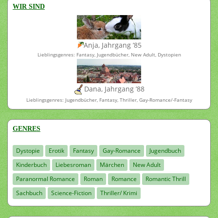
WIR SIND
Anja, Jahrgang ’85
Lieblingsgenres: Fantasy, Jugendbücher, New Adult, Dystopien
Dana, Jahrgang ’88
Lieblingsgenres: Jugendbücher, Fantasy, Thriller, Gay-Romance/-Fantasy
GENRES
Dystopie
Erotik
Fantasy
Gay-Romance
Jugendbuch
Kinderbuch
Liebesroman
Märchen
New Adult
Paranormal Romance
Roman
Romance
Romantic Thrill
Sachbuch
Science-Fiction
Thriller/ Krimi