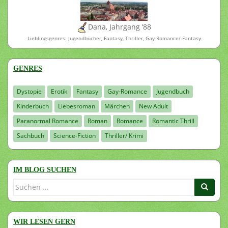
Dana, Jahrgang ’88
Lieblingsgenres: Jugendbücher, Fantasy, Thriller, Gay-Romance/-Fantasy
GENRES
Dystopie
Erotik
Fantasy
Gay-Romance
Jugendbuch
Kinderbuch
Liebesroman
Märchen
New Adult
Paranormal Romance
Roman
Romance
Romantic Thrill
Sachbuch
Science-Fiction
Thriller/ Krimi
IM BLOG SUCHEN
Suchen
nach:
WIR LESEN GERN