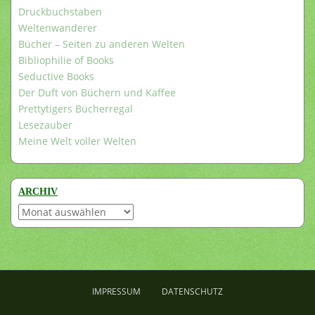
Druckbuchstaben
Weltenwanderer
Bücher – Seiten zu anderen Welten
Bibliophilie of Books
Seductive Books
Der Duft von Büchern und Kaffee
Prettytigers Bücherregal
Lesezauber
Meine Welt voller Welten
ARCHIV
Archiv
IMPRESSUM
DATENSCHUTZ