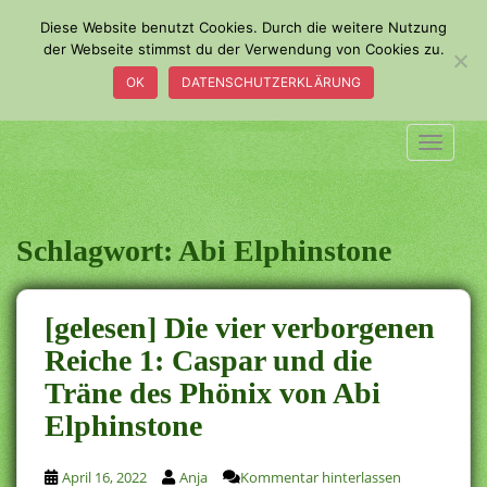
S
Diese Website benutzt Cookies. Durch die weitere Nutzung
k
der Webseite stimmst du der Verwendung von Cookies zu.
i
OK
DATENSCHUTZERKLÄRUNG
p
t
o
TOGGLE
m
a
i
n
Schlagwort:
Abi Elphinstone
c
o
n
[gelesen] Die vier verborgenen
t
Reiche 1: Caspar und die
e
Träne des Phönix von Abi
n
t
Elphinstone
April 16, 2022
Anja
Kommentar hinterlassen