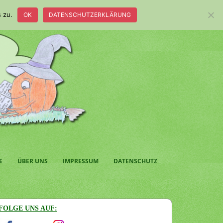
 zu.
OK
DATENSCHUTZERKLÄRUNG
E
ÜBER UNS
IMPRESSUM
DATENSCHUTZ
FOLGE UNS AUF: