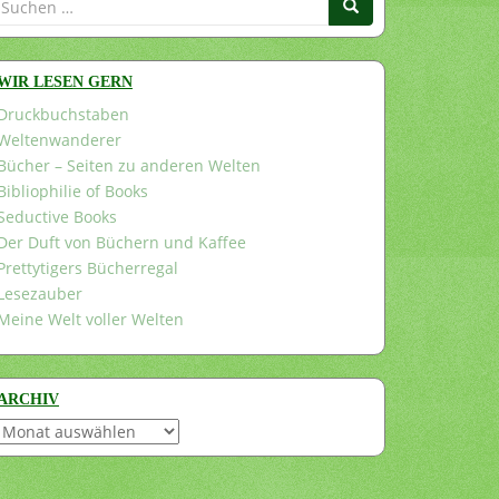
nach:
WIR LESEN GERN
Druckbuchstaben
Weltenwanderer
Bücher – Seiten zu anderen Welten
Bibliophilie of Books
Seductive Books
Der Duft von Büchern und Kaffee
Prettytigers Bücherregal
Lesezauber
Meine Welt voller Welten
ARCHIV
Archiv