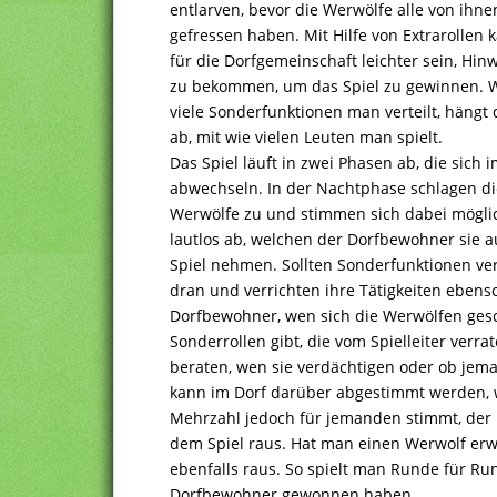
entlarven, bevor die Werwölfe alle von ihne
gefressen haben. Mit Hilfe von Extrarollen 
für die Dorfgemeinschaft leichter sein, Hin
zu bekommen, um das Spiel zu gewinnen. 
viele Sonderfunktionen man verteilt, hängt
ab, mit wie vielen Leuten man spielt.
Das Spiel läuft in zwei Phasen ab, die sich
abwechseln. In der Nachtphase schlagen di
Werwölfe zu und stimmen sich dabei mögli
lautlos ab, welchen der Dorfbewohner sie 
Spiel nehmen. Sollten Sonderfunktionen ver
dran und verrichten ihre Tätigkeiten ebenso
Dorfbewohner, wen sich die Werwölfen gesc
Sonderrollen gibt, die vom Spielleiter ver
beraten, wen sie verdächtigen oder ob jem
kann im Dorf darüber abgestimmt werden, w
Mehrzahl jedoch für jemanden stimmt, der 
dem Spiel raus. Hat man einen Werwolf erwi
ebenfalls raus. So spielt man Runde für Ru
Dorfbewohner gewonnen haben.