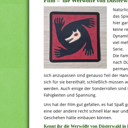
Film – die Werwölfe von Düsterw
Natürli
das Spie
hier ga
keine re
Dynamik
viel me
Serie.
Die Fami
nach Dü
permane
sich anzupassen sind genauso Teil der Hand
sich für sie bereithält, schließlich müsse
werden. Auch einige der Sonderrollen sind 
Fähigkeiten und Spannung.
Uns hat der Film gut gefallen, es hat Spaß
eine oder andere recht schnell klar war u
Geschehen hätte einbauen können.
Kennt ihr die Werwölfe von Düsterwald in