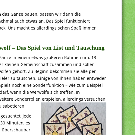
m das Ganze bauen, passen wir dann die
chmal auch etwas an. Das Spiel funktioniert
nack. Uns macht es allerdings schon Spaß immer
olf – Das Spiel von List und Täuschung
as Ganze in einem etwas größeren Rahmen um. 13
er kleinen Gemeinschaft zusammen und sollen
ölfen gehört. Zu Beginn bekommen sie alle per
spieler zu täuschen. Einige von ihnen haben entweder
piels noch eine Sonderfunktion – wie zum Beispiel
arf, wenn die Werwölfe sich treffen. In
eitere Sonderrollen erspielen, allerdings versuchen
u sabotieren.
gesuchtet, jede
 30 Minuten, es
nd überschaubar.