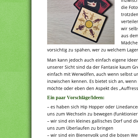
inzwisch
die Foto
trotzdem
verteile
wir sel
aus dem
Mädchen
vorsichtig zu spähen, wer zu welchem Lager
Man kann jedoch auch einfach eigene Ideen
unserer Sicht sind da der Fantasie kaum Gre
einfach mit Werwölfen, auch wenn selbst u
inzwischen kennen. Es bietet sich an, wen
möchte oder eben den Aspekt des „Auffress
Ein paar Vorschläge/Ideen:
– es haben sich Hip Hopper oder Linedance
uns zum Wechseln zu bewegen (funktioniert
– wir sind ein kleines gallisches Dorf und
uns zum Überlaufen zu bringen
– wir sind ein Bienenvolk und die bösen 