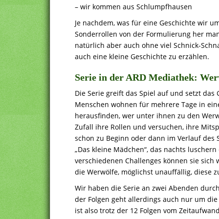
– wir kommen aus Schlumpfhausen
Je nachdem, was für eine Geschichte wir u
Sonderrollen von der Formulierung her man
natürlich aber auch ohne viel Schnick-Sch
auch eine kleine Geschichte zu erzählen.
Serie in der ARD Mediathek: Werw
Die Serie greift das Spiel auf und setzt d
Menschen wohnen für mehrere Tage in ein
herausfinden, wer unter ihnen zu den Werw
Zufall ihre Rollen und versuchen, ihre Mit
schon zu Beginn oder dann im Verlauf des S
„Das kleine Mädchen“, das nachts luschern d
verschiedenen Challenges können sie sich w
die Werwölfe, möglichst unauffällig, diese z
Wir haben die Serie an zwei Abenden durch
der Folgen geht allerdings auch nur um die
ist also trotz der 12 Folgen vom Zeitaufwa