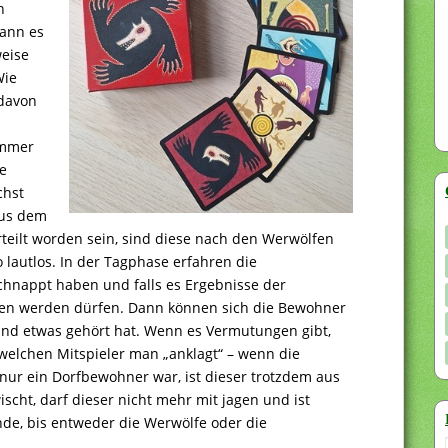
n
kann es
weise
Wie
 davon
 immer
e
chst
aus dem
teilt worden sein, sind diese nach den Werwölfen
 lautlos. In der Tagphase erfahren die
hnappt haben und falls es Ergebnisse der
raten werden dürfen. Dann können sich die Bewohner
and etwas gehört hat. Wenn es Vermutungen gibt,
elchen Mitspieler man „anklagt“ – wenn die
nur ein Dorfbewohner war, ist dieser trotzdem aus
scht, darf dieser nicht mehr mit jagen und ist
nde, bis entweder die Werwölfe oder die