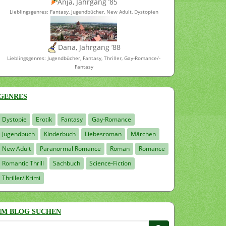
Anja, Jahrgang ’85
Lieblingsgenres: Fantasy, Jugendbücher, New Adult, Dystopien
Dana, Jahrgang ’88
Lieblingsgenres: Jugendbücher, Fantasy, Thriller, Gay-Romance/-
Fantasy
GENRES
Dystopie
Erotik
Fantasy
Gay-Romance
Jugendbuch
Kinderbuch
Liebesroman
Märchen
New Adult
Paranormal Romance
Roman
Romance
Romantic Thrill
Sachbuch
Science-Fiction
Thriller/ Krimi
IM BLOG SUCHEN
Suchen