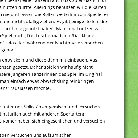
en besitzt eine Tänzerin auch das Spiel, das ich für
s nutzen durfte. Allerdings benutzen wir die Karten
 nie und lassen die Rollen weiterhin vom Spielleiter
n und nicht zufällig ziehen. Es gibt einige Rollen, die
bst noch nie genutzt haben. Manchmal nutzen wir
 Spiel noch „Das Luschermädchen/Das kleine
“ – das darf während der Nachtphase versuchen
 gehört.
 entwickeln und diese dann mit einbauen. Aus
nzen gesetzt. Daher spielen wir häufig nicht
nsere jüngeren Tänzerinnen das Spiel im Original
n man einfach etwas Abwechslung reinbringen
ens“ rauslassen möchte.
r unter uns Volkstänzer gemischt und versuchen
 natürlich auch mit anderen Sportarten)
 die Römer haben sich eingeschlichen und versuchen
Wespen versuchen uns aufzumischen