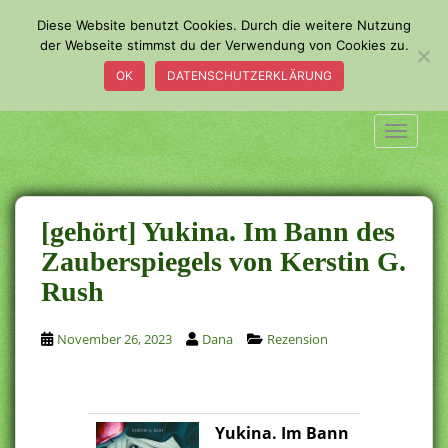
S
Diese Website benutzt Cookies. Durch die weitere Nutzung
k
der Webseite stimmst du der Verwendung von Cookies zu.
i
OK
DATENSCHUTZERKLÄRUNG
p
t
o
TOGGLE
m
a
i
n
[gehört] Yukina. Im Bann des
c
Zauberspiegels von Kerstin G.
o
Rush
n
t
e
November 26, 2023
Dana
Rezension
n
t
Yukina. Im Bann