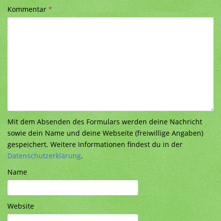
Kommentar
*
Mit dem Absenden des Formulars werden deine Nachricht
sowie dein Name und deine Webseite (freiwillige Angaben)
gespeichert. Weitere Informationen findest du in der
Datenschutzerklärung
.
Name
Website