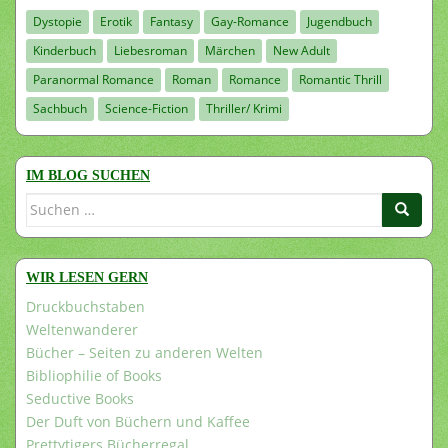
Dystopie
Erotik
Fantasy
Gay-Romance
Jugendbuch
Kinderbuch
Liebesroman
Märchen
New Adult
Paranormal Romance
Roman
Romance
Romantic Thrill
Sachbuch
Science-Fiction
Thriller/ Krimi
IM BLOG SUCHEN
Suchen
nach:
WIR LESEN GERN
Druckbuchstaben
Weltenwanderer
Bücher – Seiten zu anderen Welten
Bibliophilie of Books
Seductive Books
Der Duft von Büchern und Kaffee
Prettytigers Bücherregal