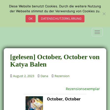
S
Diese Website benutzt Cookies. Durch die weitere Nutzung
k
der Webseite stimmst du der Verwendung von Cookies zu.
i
OK
DATENSCHUTZERKLÄRUNG
p
t
o
TOGGLE
m
a
i
n
[gelesen] October, October von
c
Katya Balen
o
n
August 2, 2023
Dana
Rezension
t
e
n
Rezensionsexemplar
t
October, October
.