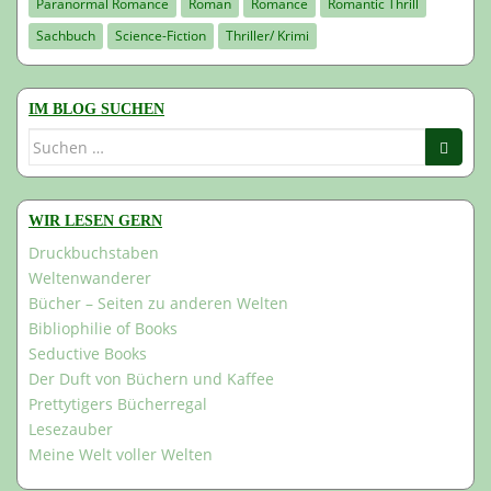
Paranormal Romance
Roman
Romance
Romantic Thrill
Sachbuch
Science-Fiction
Thriller/ Krimi
IM BLOG SUCHEN
Suchen
nach:
WIR LESEN GERN
Druckbuchstaben
Weltenwanderer
Bücher – Seiten zu anderen Welten
Bibliophilie of Books
Seductive Books
Der Duft von Büchern und Kaffee
Prettytigers Bücherregal
Lesezauber
Meine Welt voller Welten