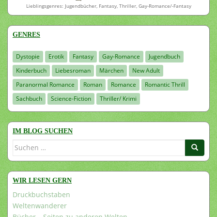
Lieblingsgenres: Jugendbücher, Fantasy, Thriller, Gay-Romance/-Fantasy
GENRES
Dystopie
Erotik
Fantasy
Gay-Romance
Jugendbuch
Kinderbuch
Liebesroman
Märchen
New Adult
Paranormal Romance
Roman
Romance
Romantic Thrill
Sachbuch
Science-Fiction
Thriller/ Krimi
IM BLOG SUCHEN
Suchen
nach:
WIR LESEN GERN
Druckbuchstaben
Weltenwanderer
Bücher – Seiten zu anderen Welten