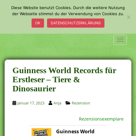
S
Diese Website benutzt Cookies. Durch die weitere Nutzung
k
der Webseite stimmst du der Verwendung von Cookies zu.
i
OK
DATENSCHUTZERKLÄRUNG
p
t
o
TOGGLE
m
a
i
n
Guinness World Records für
c
Erstleser – Tiere &
o
Dinosaurier
n
t
e
Januar 17, 2023
Anja
Rezension
n
t
Rezensionsexemplare
Guinness World