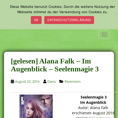
S
Diese Website benutzt Cookies. Durch die weitere Nutzung der
k
Webseite stimmst du der Verwendung von Cookies zu.
i
OK
DATENSCHUTZERKLÄRUNG
p
t
o
TOGGLE
m
a
i
n
[gelesen] Alana Falk – Im
c
Augenblick – Seelenmagie 3
o
n
August 23, 2016
Dana
Rezension
t
e
n
Seelenmagie 3
t
Im Augenblick
Autor: Alana Falk
erschienen August 2016