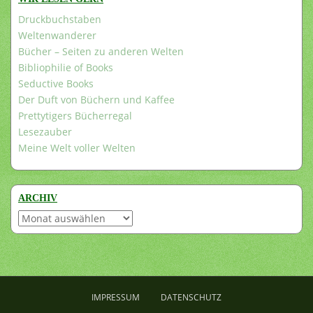
Druckbuchstaben
Weltenwanderer
Bücher – Seiten zu anderen Welten
Bibliophilie of Books
Seductive Books
Der Duft von Büchern und Kaffee
Prettytigers Bücherregal
Lesezauber
Meine Welt voller Welten
ARCHIV
Archiv
IMPRESSUM
DATENSCHUTZ