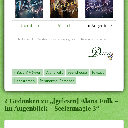
Unendlich
Verirrt
Im Augenblick
Ich danke dem Verlag für das bereitgestellte Rezensionsexemplar.
4 Besen/ Möhren
Alana Falk
bookshouse
Fantasy
Liebesroman
Paranormal Romance
2 Gedanken zu „[gelesen] Alana Falk –
Im Augenblick – Seelenmagie 3“