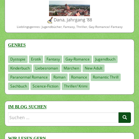
Dana, Jahrgang ’88
Lieblingsgenres: Jugendbücher, Fantasy, Thriller, Gay-Romance/-Fantasy
GENRES
Dystopie
Erotik
Fantasy
Gay-Romance
Jugendbuch
Kinderbuch
Liebesroman
Märchen
New Adult
Paranormal Romance
Roman
Romance
Romantic Thrill
Sachbuch
Science-Fiction
Thriller/ Krimi
IM BLOG SUCHEN
Suchen
nach:
WIR LESEN GERN