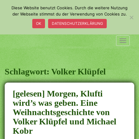
S
Diese Website benutzt Cookies. Durch die weitere Nutzung
k
der Webseite stimmst du der Verwendung von Cookies zu.
i
OK
DATENSCHUTZERKLÄRUNG
p
t
o
TOGGLE
m
a
i
n
Schlagwort:
Volker Klüpfel
c
o
n
[gelesen] Morgen, Klufti
t
wird’s was geben. Eine
e
Weihnachtsgeschichte von
n
t
Volker Klüpfel und Michael
Kobr