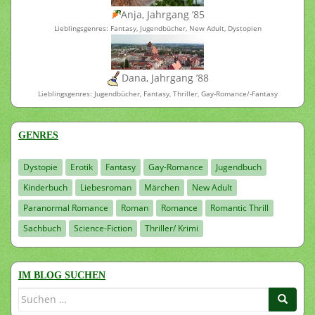
Anja, Jahrgang ’85
Lieblingsgenres: Fantasy, Jugendbücher, New Adult, Dystopien
Dana, Jahrgang ’88
Lieblingsgenres: Jugendbücher, Fantasy, Thriller, Gay-Romance/-Fantasy
GENRES
Dystopie
Erotik
Fantasy
Gay-Romance
Jugendbuch
Kinderbuch
Liebesroman
Märchen
New Adult
Paranormal Romance
Roman
Romance
Romantic Thrill
Sachbuch
Science-Fiction
Thriller/ Krimi
IM BLOG SUCHEN
Suchen
nach: