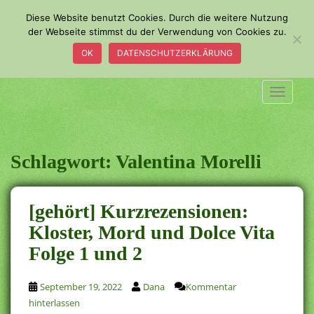
S
Diese Website benutzt Cookies. Durch die weitere Nutzung
k
der Webseite stimmst du der Verwendung von Cookies zu.
i
OK
DATENSCHUTZERKLÄRUNG
p
t
o
TOGGLE
m
a
i
n
Schlagwort:
Valentina Morelli
c
o
n
[gehört] Kurzrezensionen:
t
Kloster, Mord und Dolce Vita
e
Folge 1 und 2
n
t
September 19, 2022
Dana
Kommentar
hinterlassen