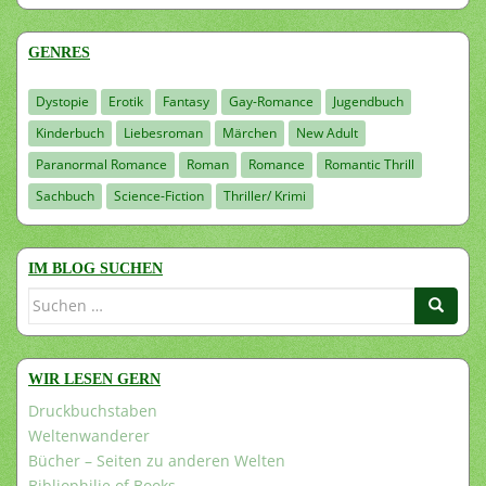
GENRES
Dystopie
Erotik
Fantasy
Gay-Romance
Jugendbuch
Kinderbuch
Liebesroman
Märchen
New Adult
Paranormal Romance
Roman
Romance
Romantic Thrill
Sachbuch
Science-Fiction
Thriller/ Krimi
IM BLOG SUCHEN
Suchen
nach:
WIR LESEN GERN
Druckbuchstaben
Weltenwanderer
Bücher – Seiten zu anderen Welten
Bibliophilie of Books