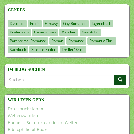
GENRES
Dystopie
Erotik
Fantasy
Gay-Romance
Jugendbuch
Kinderbuch
Liebesroman
Märchen
New Adult
Paranormal Romance
Roman
Romance
Romantic Thrill
Sachbuch
Science-Fiction
Thriller/ Krimi
IM BLOG SUCHEN
Suchen
nach:
WIR LESEN GERN
Druckbuchstaben
Weltenwanderer
Bücher – Seiten zu anderen Welten
Bibliophilie of Books