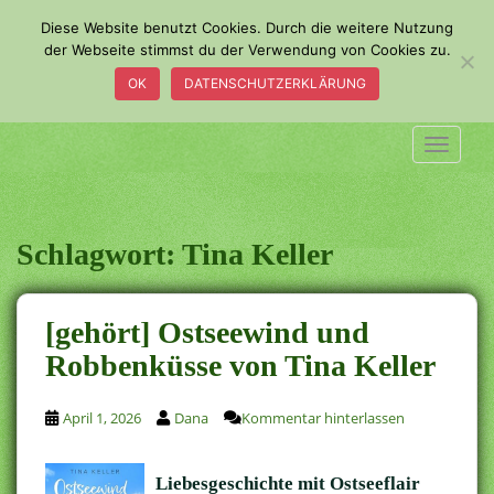
S
Diese Website benutzt Cookies. Durch die weitere Nutzung
k
der Webseite stimmst du der Verwendung von Cookies zu.
i
OK
DATENSCHUTZERKLÄRUNG
p
t
o
TOGGLE
m
a
i
n
Schlagwort:
Tina Keller
c
o
n
[gehört] Ostseewind und
t
Robbenküsse von Tina Keller
e
n
t
April 1, 2026
Dana
Kommentar hinterlassen
Liebesgeschichte mit Ostseeflair