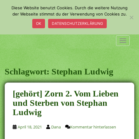
S
Diese Website benutzt Cookies. Durch die weitere Nutzung
k
der Webseite stimmst du der Verwendung von Cookies zu.
i
OK
DATENSCHUTZERKLÄRUNG
p
t
o
TOGGLE
m
a
i
n
Schlagwort:
Stephan Ludwig
c
o
n
[gehört] Zorn 2. Vom Lieben
t
und Sterben von Stephan
e
Ludwig
n
t
April 18, 2021
Dana
Kommentar hinterlassen