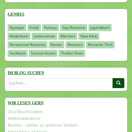
GENRES
Dystopie
Erotik
Fantasy
Gay-Romance
Jugendbuch
Kinderbuch
Liebesroman
Märchen
New Adult
Paranormal Romance
Roman
Romance
Romantic Thrill
Sachbuch
Science-Fiction
Thriller/ Krimi
IM BLOG SUCHEN
Suchen
nach:
WIR LESEN GERN
Druckbuchstaben
Weltenwanderer
Bücher – Seiten zu anderen Welten
Bibliophilie of Books