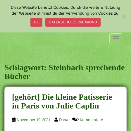
S
Diese Website benutzt Cookies. Durch die weitere Nutzung
k
der Webseite stimmst du der Verwendung von Cookies zu.
i
OK
DATENSCHUTZERKLÄRUNG
p
t
o
TOGGLE
m
a
i
n
Schlagwort:
Steinbach sprechende
c
Bücher
o
n
t
[gehört] Die kleine Patisserie
e
in Paris von Julie Caplin
n
t
November 10, 2021
Dana
2 Kommentare