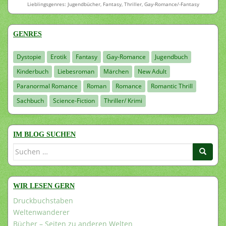
Lieblingsgenres: Jugendbücher, Fantasy, Thriller, Gay-Romance/-Fantasy
GENRES
Dystopie
Erotik
Fantasy
Gay-Romance
Jugendbuch
Kinderbuch
Liebesroman
Märchen
New Adult
Paranormal Romance
Roman
Romance
Romantic Thrill
Sachbuch
Science-Fiction
Thriller/ Krimi
IM BLOG SUCHEN
Suchen
nach:
WIR LESEN GERN
Druckbuchstaben
Weltenwanderer
Bücher – Seiten zu anderen Welten