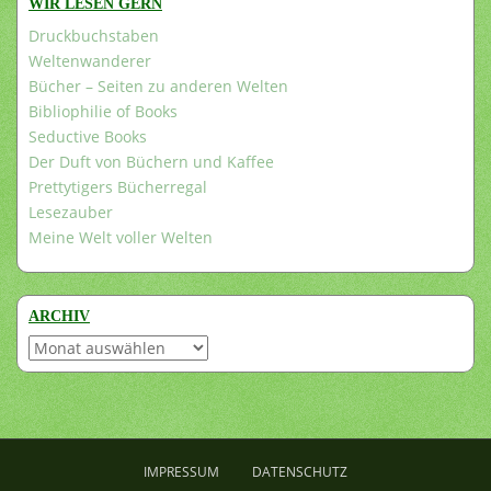
WIR LESEN GERN
Druckbuchstaben
Weltenwanderer
Bücher – Seiten zu anderen Welten
Bibliophilie of Books
Seductive Books
Der Duft von Büchern und Kaffee
Prettytigers Bücherregal
Lesezauber
Meine Welt voller Welten
ARCHIV
Archiv
IMPRESSUM
DATENSCHUTZ