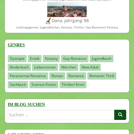
Dana, Jahrgang ’88
Lieblingsgenres: Jugendbücher, Fantasy, Thriller, Gay-Romance/-Fantasy
GENRES
Dystopie
Erotik
Fantasy
Gay-Romance
Jugendbuch
Kinderbuch
Liebesroman
Märchen
New Adult
Paranormal Romance
Roman
Romance
Romantic Thrill
Sachbuch
Science-Fiction
Thriller/ Krimi
IM BLOG SUCHEN
Suchen
nach: