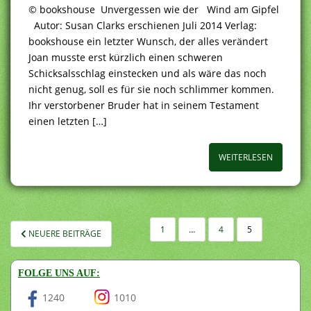
© bookshouse Unvergessen wie der Wind am Gipfel
Autor: Susan Clarks erschienen Juli 2014 Verlag:
bookshouse ein letzter Wunsch, der alles verändert
Joan musste erst kürzlich einen schweren
Schicksalsschlag einstecken und als wäre das noch
nicht genug, soll es für sie noch schlimmer kommen.
Ihr verstorbener Bruder hat in seinem Testament
einen letzten […]
WEITERLESEN
SEITENNUMMERIERUNG
1
…
4
5
NEUERE BEITRÄGE
DER
BEITRÄGE
FOLGE UNS AUF:
1240
1010