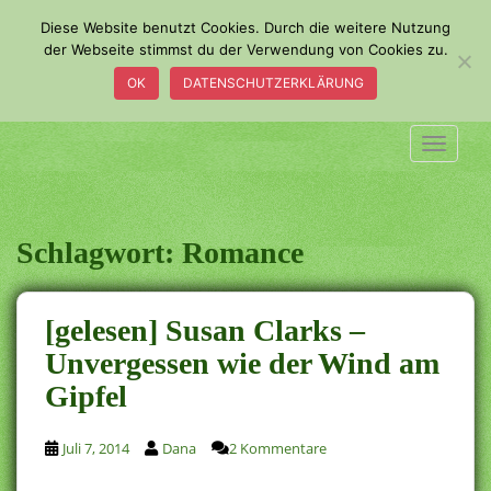
S
Diese Website benutzt Cookies. Durch die weitere Nutzung
k
der Webseite stimmst du der Verwendung von Cookies zu.
i
OK
DATENSCHUTZERKLÄRUNG
p
t
o
TOGGLE
m
a
i
n
Schlagwort:
Romance
c
o
n
[gelesen] Susan Clarks –
t
Unvergessen wie der Wind am
e
Gipfel
n
t
Juli 7, 2014
Dana
2 Kommentare