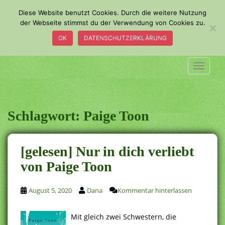
S
Diese Website benutzt Cookies. Durch die weitere Nutzung
k
der Webseite stimmst du der Verwendung von Cookies zu.
i
OK
DATENSCHUTZERKLÄRUNG
p
t
o
TOGGLE
m
a
i
n
Schlagwort:
Paige Toon
c
o
n
[gelesen] Nur in dich verliebt
t
von Paige Toon
e
n
t
August 5, 2020
Dana
Kommentar hinterlassen
Mit gleich zwei Schwestern, die