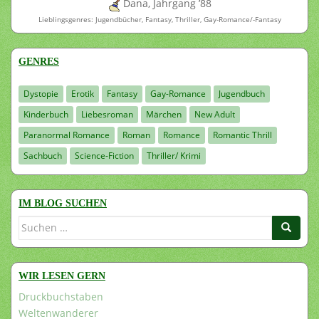
Dana, Jahrgang ’88
Lieblingsgenres: Jugendbücher, Fantasy, Thriller, Gay-Romance/-Fantasy
GENRES
Dystopie
Erotik
Fantasy
Gay-Romance
Jugendbuch
Kinderbuch
Liebesroman
Märchen
New Adult
Paranormal Romance
Roman
Romance
Romantic Thrill
Sachbuch
Science-Fiction
Thriller/ Krimi
IM BLOG SUCHEN
Suchen
nach:
WIR LESEN GERN
Druckbuchstaben
Weltenwanderer