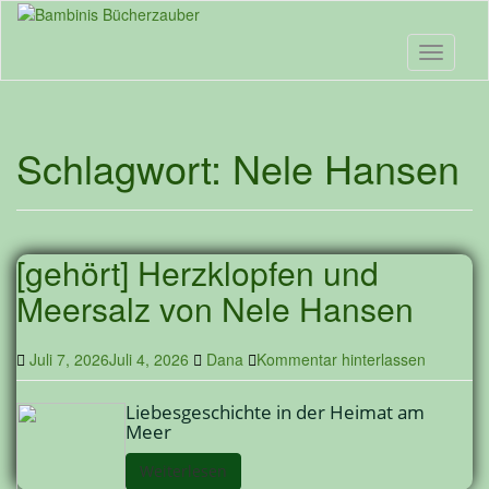
Skip
to
main
Toggle n
content
Schlagwort:
Nele Hansen
[gehört] Herzklopfen und
Meersalz von Nele Hansen
Juli 7, 2026
Juli 4, 2026
Dana
Kommentar hinterlassen
Liebesgeschichte in der Heimat am
Meer
Weiterlesen