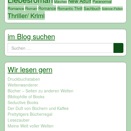
New Adult
Paranormal
Märchen
Romance
Romance
Roman
Romantic Thrill
Sachbuch
Science-Fiction
Thriller/ Krimi
im Blog suchen
Suchen
nach:
Wir lesen gern
Druckbuchstaben
Weltenwanderer
Bücher – Seiten zu anderen Welten
Bibliophilie of Books
Seductive Books
Der Duft von Büchern und Kaffee
Prettytigers Bücherregal
Lesezauber
Meine Welt voller Welten