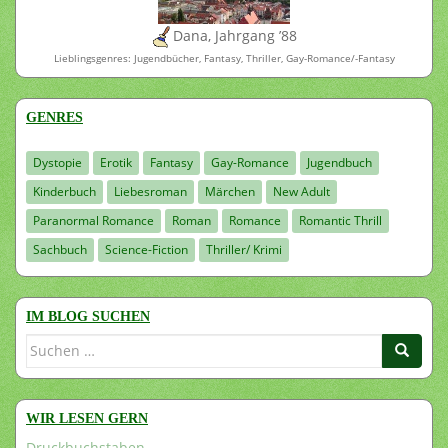
Dana, Jahrgang ’88
Lieblingsgenres: Jugendbücher, Fantasy, Thriller, Gay-Romance/-Fantasy
GENRES
Dystopie
Erotik
Fantasy
Gay-Romance
Jugendbuch
Kinderbuch
Liebesroman
Märchen
New Adult
Paranormal Romance
Roman
Romance
Romantic Thrill
Sachbuch
Science-Fiction
Thriller/ Krimi
IM BLOG SUCHEN
Suchen
nach:
WIR LESEN GERN
Druckbuchstaben