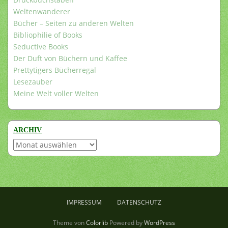
Weltenwanderer
Bücher – Seiten zu anderen Welten
Bibliophilie of Books
Seductive Books
Der Duft von Büchern und Kaffee
Prettytigers Bücherregal
Lesezauber
Meine Welt voller Welten
ARCHIV
Archiv
IMPRESSUM
DATENSCHUTZ
Theme von
Colorlib
Powered by
WordPress