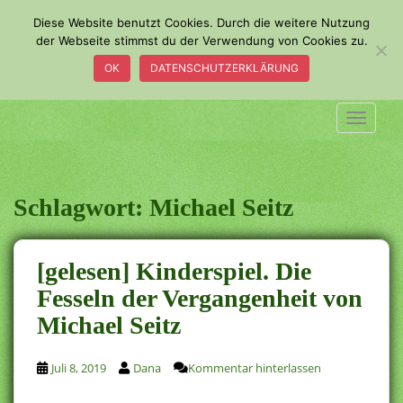
S
Diese Website benutzt Cookies. Durch die weitere Nutzung
k
der Webseite stimmst du der Verwendung von Cookies zu.
i
OK
DATENSCHUTZERKLÄRUNG
p
t
o
TOGGLE
m
a
i
n
Schlagwort:
Michael Seitz
c
o
n
[gelesen] Kinderspiel. Die
t
Fesseln der Vergangenheit von
e
Michael Seitz
n
t
Juli 8, 2019
Dana
Kommentar hinterlassen