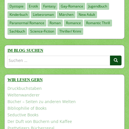
Dystopie
Erotik
Fantasy
Gay-Romance
Jugendbuch
Kinderbuch
Liebesroman
Märchen
New Adult
Paranormal Romance
Roman
Romance
Romantic Thrill
Sachbuch
Science-Fiction
Thriller/ Krimi
IM BLOG SUCHEN
Suchen
nach:
WIR LESEN GERN
Druckbuchstaben
Weltenwanderer
Bücher – Seiten zu anderen Welten
Bibliophilie of Books
Seductive Books
Der Duft von Büchern und Kaffee
Prettytigers Bücherregal