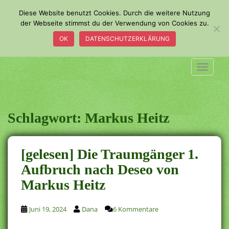
S
Diese Website benutzt Cookies. Durch die weitere Nutzung
k
der Webseite stimmst du der Verwendung von Cookies zu.
i
OK
DATENSCHUTZERKLÄRUNG
p
t
o
TOGGLE
m
a
i
n
Schlagwort:
Markus Heitz
c
o
n
[gelesen] Die Traumgänger 1.
t
Aufbruch nach Deseo von
e
Markus Heitz
n
t
Juni 19, 2024
Dana
6 Kommentare