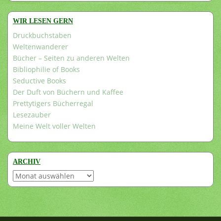
WIR LESEN GERN
Druckbuchstaben
Weltenwanderer
Bücher – Seiten zu anderen Welten
Bibliophilie of Books
Seductive Books
Der Duft von Büchern und Kaffee
Prettytigers Bücherregal
Lesezauber
Meine Welt voller Welten
ARCHIV
Archiv