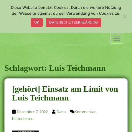
S
Diese Website benutzt Cookies. Durch die weitere Nutzung
k
der Webseite stimmst du der Verwendung von Cookies zu.
i
OK
DATENSCHUTZERKLÄRUNG
p
t
o
TOGGLE
m
a
i
n
Schlagwort:
Luis Teichmann
c
o
n
[gehört] Einsatz am Limit von
t
Luis Teichmann
e
n
t
Dezember 7, 2022
Dana
Kommentar
hinterlassen