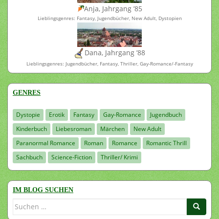
Anja, Jahrgang ’85
Lieblingsgenres: Fantasy, Jugendbücher, New Adult, Dystopien
Dana, Jahrgang ’88
Lieblingsgenres: Jugendbücher, Fantasy, Thriller, Gay-Romance/-Fantasy
GENRES
Dystopie
Erotik
Fantasy
Gay-Romance
Jugendbuch
Kinderbuch
Liebesroman
Märchen
New Adult
Paranormal Romance
Roman
Romance
Romantic Thrill
Sachbuch
Science-Fiction
Thriller/ Krimi
IM BLOG SUCHEN
Suchen
nach: