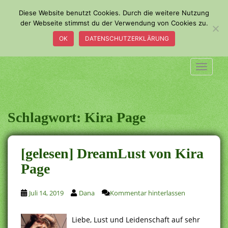
S
Diese Website benutzt Cookies. Durch die weitere Nutzung
k
der Webseite stimmst du der Verwendung von Cookies zu.
i
OK
DATENSCHUTZERKLÄRUNG
p
t
o
TOGGLE
m
a
i
n
Schlagwort:
Kira Page
c
o
n
[gelesen] DreamLust von Kira
t
Page
e
n
t
Juli 14, 2019
Dana
Kommentar hinterlassen
Liebe, Lust und Leidenschaft auf sehr