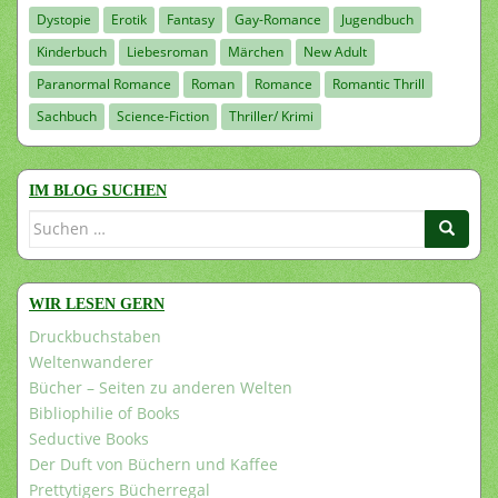
Dystopie
Erotik
Fantasy
Gay-Romance
Jugendbuch
Kinderbuch
Liebesroman
Märchen
New Adult
Paranormal Romance
Roman
Romance
Romantic Thrill
Sachbuch
Science-Fiction
Thriller/ Krimi
IM BLOG SUCHEN
Suchen
nach:
WIR LESEN GERN
Druckbuchstaben
Weltenwanderer
Bücher – Seiten zu anderen Welten
Bibliophilie of Books
Seductive Books
Der Duft von Büchern und Kaffee
Prettytigers Bücherregal