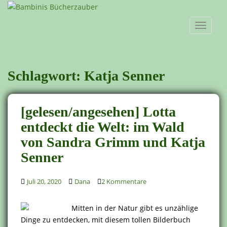
S
k
TOGGLE
i
p
t
o
Schlagwort:
Katja Senner
m
a
i
[gelesen/angesehen] Lotta
n
c
entdeckt die Welt: im Wald
o
von Sandra Grimm und Katja
n
Senner
t
e
n
Juli 20, 2020
Dana
2 Kommentare
t
Mitten in der Natur gibt es unzählige
Dinge zu entdecken, mit diesem tollen Bilderbuch