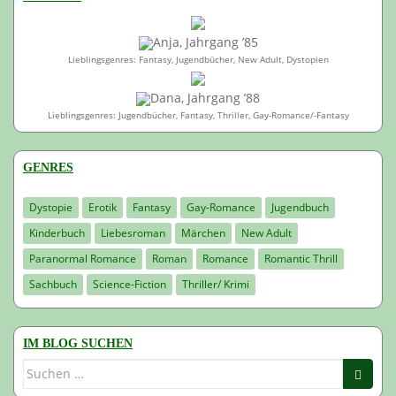
Anja, Jahrgang ’85
Lieblingsgenres: Fantasy, Jugendbücher, New Adult, Dystopien
Dana, Jahrgang ’88
Lieblingsgenres: Jugendbücher, Fantasy, Thriller, Gay-Romance/-Fantasy
GENRES
Dystopie
Erotik
Fantasy
Gay-Romance
Jugendbuch
Kinderbuch
Liebesroman
Märchen
New Adult
Paranormal Romance
Roman
Romance
Romantic Thrill
Sachbuch
Science-Fiction
Thriller/ Krimi
IM BLOG SUCHEN
Suchen
nach: