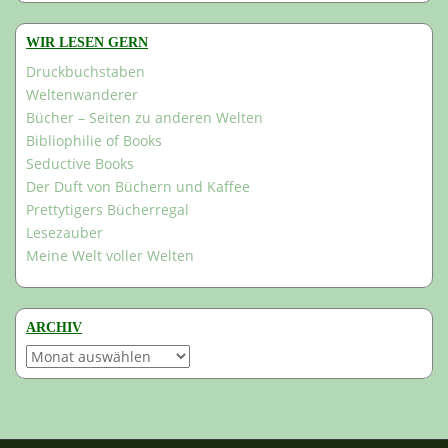
WIR LESEN GERN
Druckbuchstaben
Weltenwanderer
Bücher – Seiten zu anderen Welten
Bibliophilie of Books
Seductive Books
Der Duft von Büchern und Kaffee
Prettytigers Bücherregal
Lesezauber
Meine Welt voller Welten
ARCHIV
Archiv