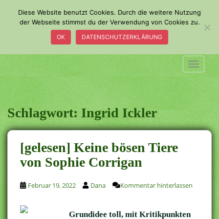
S
Diese Website benutzt Cookies. Durch die weitere Nutzung
k
der Webseite stimmst du der Verwendung von Cookies zu.
i
OK
DATENSCHUTZERKLÄRUNG
p
t
o
TOGGLE
m
a
i
n
Schlagwort:
Ingrid Ickler
c
o
n
[gelesen] Keine bösen Tiere
t
von Sophie Corrigan
e
n
t
Februar 19, 2022
Dana
Kommentar hinterlassen
Grundidee toll, mit Kritikpunkten