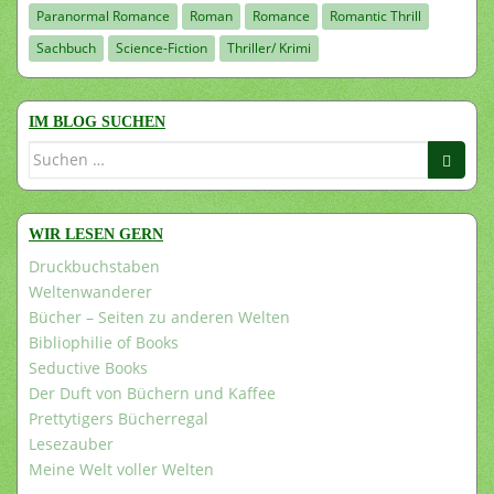
Paranormal Romance
Roman
Romance
Romantic Thrill
Sachbuch
Science-Fiction
Thriller/ Krimi
IM BLOG SUCHEN
Suchen
nach:
WIR LESEN GERN
Druckbuchstaben
Weltenwanderer
Bücher – Seiten zu anderen Welten
Bibliophilie of Books
Seductive Books
Der Duft von Büchern und Kaffee
Prettytigers Bücherregal
Lesezauber
Meine Welt voller Welten