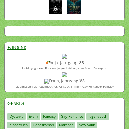
WIR SIND
Anja, Jahrgang ’85
Lieblingsgenres: Fantasy, Jugendbücher, New Adult, Dystopien
Dana, Jahrgang ’88
Lieblingsgenres: Jugendbücher, Fantasy, Thriller, Gay-Romance/-Fantasy
GENRES
Dystopie
Erotik
Fantasy
Gay-Romance
Jugendbuch
Kinderbuch
Liebesroman
Märchen
New Adult