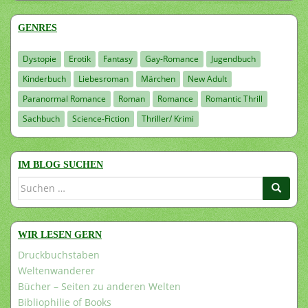
GENRES
Dystopie
Erotik
Fantasy
Gay-Romance
Jugendbuch
Kinderbuch
Liebesroman
Märchen
New Adult
Paranormal Romance
Roman
Romance
Romantic Thrill
Sachbuch
Science-Fiction
Thriller/ Krimi
IM BLOG SUCHEN
Suchen
nach:
WIR LESEN GERN
Druckbuchstaben
Weltenwanderer
Bücher – Seiten zu anderen Welten
Bibliophilie of Books