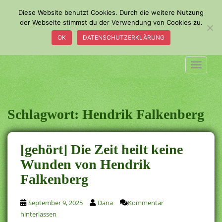
S
Diese Website benutzt Cookies. Durch die weitere Nutzung
k
der Webseite stimmst du der Verwendung von Cookies zu.
i
OK
DATENSCHUTZERKLÄRUNG
p
t
o
TOGGLE
m
a
i
n
Schlagwort:
Hendrik Falkenberg
c
o
n
[gehört] Die Zeit heilt keine
t
Wunden von Hendrik
e
Falkenberg
n
t
September 9, 2025
Dana
Kommentar
hinterlassen