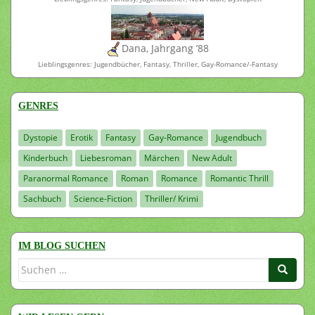
Dana, Jahrgang ’88
Lieblingsgenres: Jugendbücher, Fantasy, Thriller, Gay-Romance/-Fantasy
GENRES
Dystopie
Erotik
Fantasy
Gay-Romance
Jugendbuch
Kinderbuch
Liebesroman
Märchen
New Adult
Paranormal Romance
Roman
Romance
Romantic Thrill
Sachbuch
Science-Fiction
Thriller/ Krimi
IM BLOG SUCHEN
Suchen
nach: