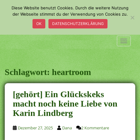
S
Diese Website benutzt Cookies. Durch die weitere Nutzung
k
der Webseite stimmst du der Verwendung von Cookies zu.
i
OK
DATENSCHUTZERKLÄRUNG
p
t
o
TOGGLE
m
a
i
n
Schlagwort:
heartroom
c
o
n
[gehört] Ein Glückskeks
t
macht noch keine Liebe von
e
Karin Lindberg
n
t
Dezember 27, 2025
Dana
2 Kommentare