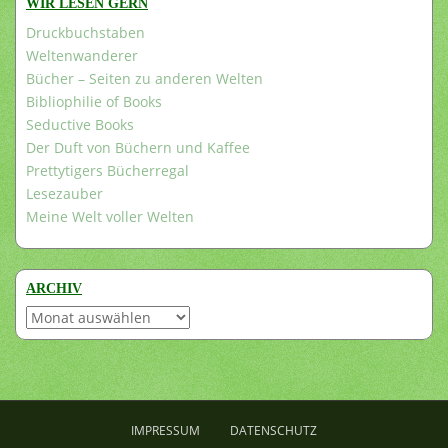
WIR LESEN GERN
Druckbuchstaben
Weltenwanderer
Bücher – Seiten zu anderen Welten
Bibliophilie of Books
Seductive Books
Der Duft von Büchern und Kaffee
Prettytigers Bücherregal
Lesezauber
Meine Welt voller Welten
ARCHIV
Archiv
IMPRESSUM
DATENSCHUTZ