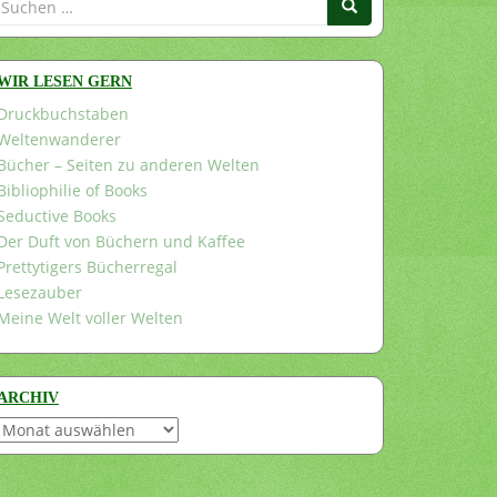
nach:
WIR LESEN GERN
Druckbuchstaben
Weltenwanderer
Bücher – Seiten zu anderen Welten
Bibliophilie of Books
Seductive Books
Der Duft von Büchern und Kaffee
Prettytigers Bücherregal
Lesezauber
Meine Welt voller Welten
ARCHIV
Archiv