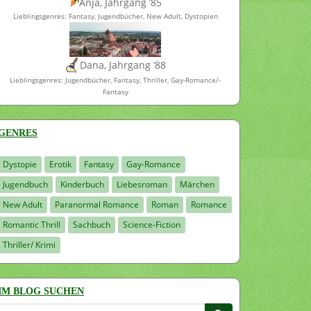
Anja, Jahrgang ’85
Lieblingsgenres: Fantasy, Jugendbücher, New Adult, Dystopien
Dana, Jahrgang ’88
Lieblingsgenres: Jugendbücher, Fantasy, Thriller, Gay-Romance/-
Fantasy
GENRES
Dystopie
Erotik
Fantasy
Gay-Romance
Jugendbuch
Kinderbuch
Liebesroman
Märchen
New Adult
Paranormal Romance
Roman
Romance
Romantic Thrill
Sachbuch
Science-Fiction
Thriller/ Krimi
IM BLOG SUCHEN
Suchen