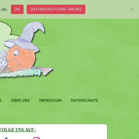
 zu.
OK
DATENSCHUTZERKLÄRUNG
E
ÜBER UNS
IMPRESSUM
DATENSCHUTZ
FOLGE UNS AUF: