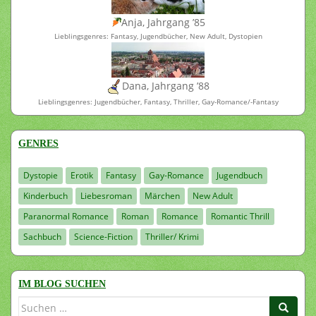
Anja, Jahrgang ’85
Lieblingsgenres: Fantasy, Jugendbücher, New Adult, Dystopien
Dana, Jahrgang ’88
Lieblingsgenres: Jugendbücher, Fantasy, Thriller, Gay-Romance/-Fantasy
GENRES
Dystopie
Erotik
Fantasy
Gay-Romance
Jugendbuch
Kinderbuch
Liebesroman
Märchen
New Adult
Paranormal Romance
Roman
Romance
Romantic Thrill
Sachbuch
Science-Fiction
Thriller/ Krimi
IM BLOG SUCHEN
Suchen