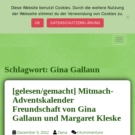
S
Diese Website benutzt Cookies. Durch die weitere Nutzung
k
der Webseite stimmst du der Verwendung von Cookies zu.
i
OK
DATENSCHUTZERKLÄRUNG
p
t
o
TOGGLE
m
a
i
n
Schlagwort:
Gina Gallaun
c
o
n
[gelesen/gemacht] Mitmach-
t
Adventskalender
e
Freundschaft von Gina
n
t
Gallaun und Margaret Kleske
Dezember 9, 2022
Dana
4 Kommentare