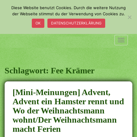
S
Diese Website benutzt Cookies. Durch die weitere Nutzung
k
der Webseite stimmst du der Verwendung von Cookies zu.
i
OK
DATENSCHUTZERKLÄRUNG
p
t
o
TOGGLE
m
a
i
n
Schlagwort:
Fee Krämer
c
o
n
[Mini-Meinungen] Advent,
t
Advent ein Hamster rennt und
e
Wo der Weihnachtsmann
n
t
wohnt/Der Weihnachtsmann
macht Ferien