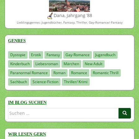
Dana, Jahrgang ’88
Lieblingsgenres: Jugendbücher, Fantasy, Thriller, Gay-Romance/-Fantasy
GENRES
Dystopie
Erotik
Fantasy
Gay-Romance
Jugendbuch
Kinderbuch
Liebesroman
Märchen
New Adult
Paranormal Romance
Roman
Romance
Romantic Thrill
Sachbuch
Science-Fiction
Thriller/ Krimi
IM BLOG SUCHEN
Suchen
nach:
WIR LESEN GERN