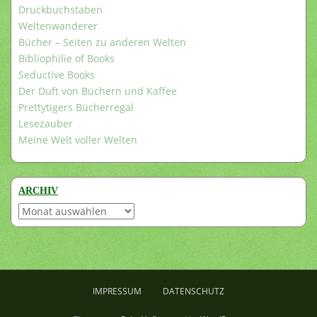
Druckbuchstaben
Weltenwanderer
Bücher – Seiten zu anderen Welten
Bibliophilie of Books
Seductive Books
Der Duft von Büchern und Kaffee
Prettytigers Bücherregal
Lesezauber
Meine Welt voller Welten
ARCHIV
Archiv
IMPRESSUM
DATENSCHUTZ