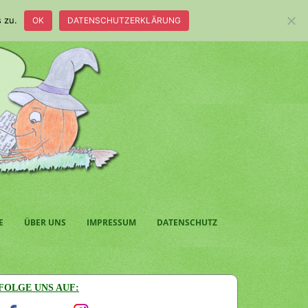
 zu.
OK
DATENSCHUTZERKLÄRUNG
E
ÜBER UNS
IMPRESSUM
DATENSCHUTZ
FOLGE UNS AUF: