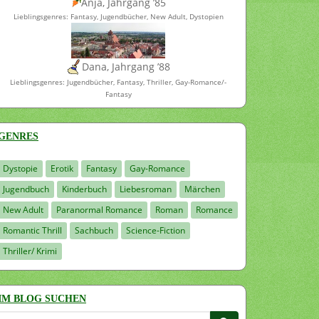
Anja, Jahrgang ’85
Lieblingsgenres: Fantasy, Jugendbücher, New Adult, Dystopien
Dana, Jahrgang ’88
Lieblingsgenres: Jugendbücher, Fantasy, Thriller, Gay-Romance/-
Fantasy
GENRES
Dystopie
Erotik
Fantasy
Gay-Romance
Jugendbuch
Kinderbuch
Liebesroman
Märchen
New Adult
Paranormal Romance
Roman
Romance
Romantic Thrill
Sachbuch
Science-Fiction
Thriller/ Krimi
IM BLOG SUCHEN
Suchen