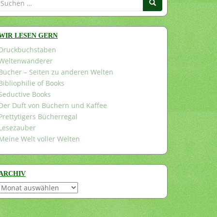
nach:
WIR LESEN GERN
Druckbuchstaben
Weltenwanderer
Bücher – Seiten zu anderen Welten
Bibliophilie of Books
Seductive Books
Der Duft von Büchern und Kaffee
Prettytigers Bücherregal
Lesezauber
Meine Welt voller Welten
ARCHIV
Archiv