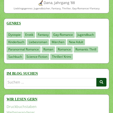
Dana, Jahrgang ’88
Lieblingsgenres: Jugendbücher, Fantasy, Thriller, Gay-Romance/-Fantasy
GENRES
Dystopie
Erotik
Fantasy
Gay-Romance
Jugendbuch
Kinderbuch
Liebesroman
Märchen
New Adult
Paranormal Romance
Roman
Romance
Romantic Thrill
Sachbuch
Science-Fiction
Thriller/ Krimi
IM BLOG SUCHEN
Suchen
nach:
WIR LESEN GERN
Druckbuchstaben
Weltenwanderer