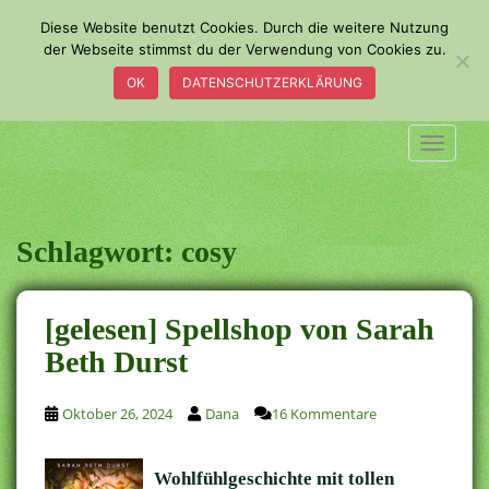
S
Diese Website benutzt Cookies. Durch die weitere Nutzung
k
der Webseite stimmst du der Verwendung von Cookies zu.
i
OK
DATENSCHUTZERKLÄRUNG
p
t
o
TOGGLE
m
a
i
n
Schlagwort:
cosy
c
o
n
[gelesen] Spellshop von Sarah
t
Beth Durst
e
n
t
Oktober 26, 2024
Dana
16 Kommentare
Wohlfühlgeschichte mit tollen