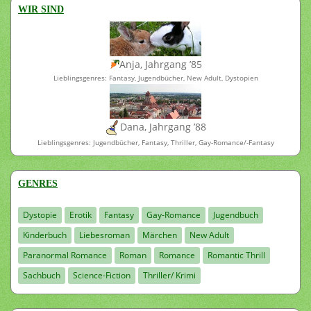
WIR SIND
Anja, Jahrgang ’85
Lieblingsgenres: Fantasy, Jugendbücher, New Adult, Dystopien
Dana, Jahrgang ’88
Lieblingsgenres: Jugendbücher, Fantasy, Thriller, Gay-Romance/-Fantasy
GENRES
Dystopie
Erotik
Fantasy
Gay-Romance
Jugendbuch
Kinderbuch
Liebesroman
Märchen
New Adult
Paranormal Romance
Roman
Romance
Romantic Thrill
Sachbuch
Science-Fiction
Thriller/ Krimi