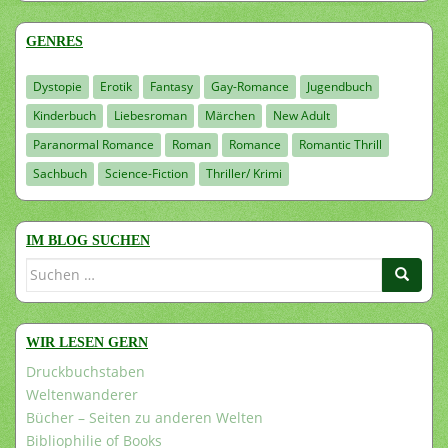
GENRES
Dystopie
Erotik
Fantasy
Gay-Romance
Jugendbuch
Kinderbuch
Liebesroman
Märchen
New Adult
Paranormal Romance
Roman
Romance
Romantic Thrill
Sachbuch
Science-Fiction
Thriller/ Krimi
IM BLOG SUCHEN
Suchen
nach:
WIR LESEN GERN
Druckbuchstaben
Weltenwanderer
Bücher – Seiten zu anderen Welten
Bibliophilie of Books