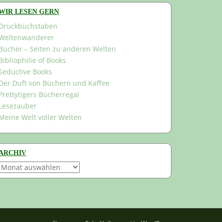
WIR LESEN GERN
Druckbuchstaben
Weltenwanderer
Bücher – Seiten zu anderen Welten
Bibliophilie of Books
Seductive Books
Der Duft von Büchern und Kaffee
Prettytigers Bücherregal
Lesezauber
Meine Welt voller Welten
ARCHIV
Archiv