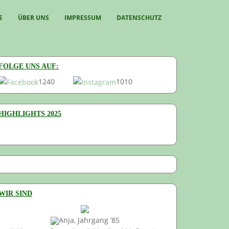
E
ÜBER UNS
IMPRESSUM
DATENSCHUTZ
FOLGE UNS AUF:
1240
1010
HIGHLIGHTS 2025
WIR SIND
Anja, Jahrgang ’85