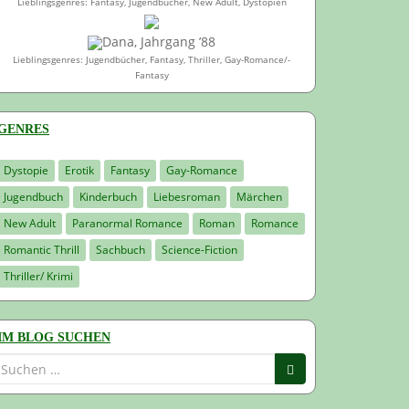
Lieblingsgenres: Fantasy, Jugendbücher, New Adult, Dystopien
Dana, Jahrgang ’88
Lieblingsgenres: Jugendbücher, Fantasy, Thriller, Gay-Romance/-
Fantasy
GENRES
Dystopie
Erotik
Fantasy
Gay-Romance
Jugendbuch
Kinderbuch
Liebesroman
Märchen
New Adult
Paranormal Romance
Roman
Romance
Romantic Thrill
Sachbuch
Science-Fiction
Thriller/ Krimi
IM BLOG SUCHEN
Suchen
nach: