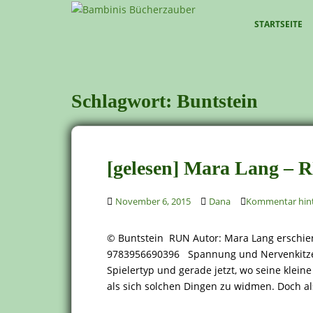
S
k
STARTSEITE
i
p
t
o
Schlagwort:
Buntstein
m
a
i
n
[gelesen] Mara Lang – 
c
o
n
November 6, 2015
Dana
Kommentar hint
t
e
© Buntstein RUN Autor: Mara Lang erschien
n
9783956690396 Spannung und Nervenkitzel bi
t
Spielertyp und gerade jetzt, wo seine klein
als sich solchen Dingen zu widmen. Doch al